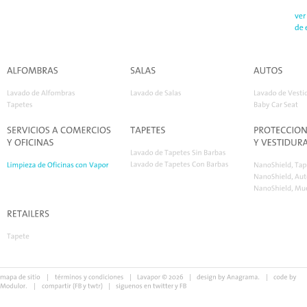
ver 
de 
ALFOMBRAS
SALAS
AUTOS
Lavado 
de 
Alfombras
Lavado 
de 
Salas
Lavado 
de 
Vestid
Tapetes
Baby 
Car 
Seat
SERVICIOS 
A 
COMERCIOS 
TAPETES
PROTECCIÓ
N
Y 
OFICINAS
Y 
VESTIDUR
Lavado 
de 
Tapetes 
Sin 
Barbas
Lavado 
de 
Tapetes 
Con 
Barbas
Limpieza 
de 
Oficinas 
con 
Vapor
NanoShield, 
Tap
NanoShield, 
Aut
NanoShield, 
Mue
RETAILERS
Tapete
mapa 
de 
sitio
|
té
rminos 
y 
condiciones
|
Lavapor © 
2026 
|
design 
by 
Anagrama.
|
code 
by 
Modulor.
|
compartir (
FB
y 
twtr
) 
|
siguenos 
en 
twitter
y 
FB